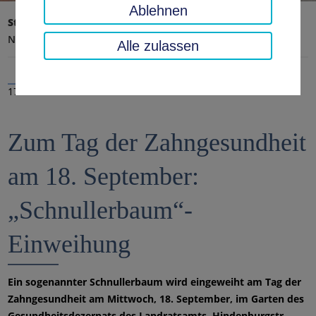
Ablehnen
Startseite
Landratsamt, Landkreis
Aktuelles
Nachrichten
Alle zulassen
17.09.2019
Zum Tag der Zahngesundheit
am 18. September:
„Schnullerbaum“-
Einweihung
Ein sogenannter Schnullerbaum wird eingeweiht am Tag der
Zahngesundheit am Mittwoch, 18. September, im Garten des
Gesundheitsdezernats des Landratsamts, Hindenburgstr.