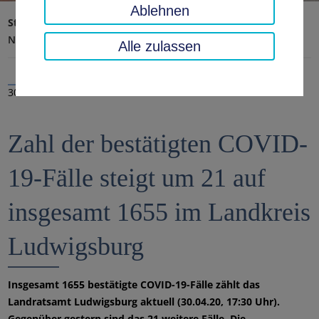
Ablehnen
Startseite
Landratsamt, Landkreis
Aktuelles
Nachrichten
Alle zulassen
30.04.2020
Zahl der bestätigten COVID-
19-Fälle steigt um 21 auf
insgesamt 1655 im Landkreis
Ludwigsburg
Insgesamt 1655 bestätigte COVID-19-Fälle zählt das
Landratsamt Ludwigsburg aktuell (30.04.20, 17:30 Uhr).
Gegenüber gestern sind das 21 weitere Fälle. Die