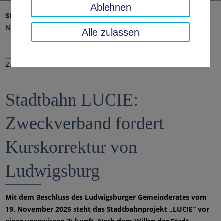
Ablehnen
Startseite
Landratsamt, Landkreis
Aktuelles
Nachrichten
Alle zulassen
27.01.2026
Stadtbahn LUCIE:
Zweckverband fordert
Kurskorrektur von
Ludwigsburg
Mit dem Beschluss des Ludwigsburger Gemeinderates vom
19. November 2025 steht das Stadtbahnprojekt „LUCIE“ vor
einer ungewissen Zukunft. Nach dem Willen der Stadt