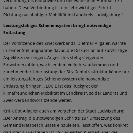
Verbindung bis Pattonville und der Haltestelle Hornbach zu
haben. Diese Verbindung ist ein sehr wichtiger Schritt
Richtung nachhaltiger Mobilität im Landkreis Ludwigsburg.“
Leistungsfähiges Schienensystem bringt notwendige
Entlastung
Der Vorsitzende des Zweckverbands, Dietmar Allgaier, warnte
in seiner Stellungnahme davor, die Diskussion auf kurzfristige
Aspekte zu verengen. Angesichts stetig steigender
Einwohnerzahlen, wachsendem Verkehrsaufkommen und
zunehmender Überlastung der Straßeninfrastruktur könne nur
ein leistungsfähiges Schienensystem die notwendige
Entlastung bringen. „LUCIE ist das Rückgrat der
klimafreundlichen Mobilität im Landkreis“, so der Landrat und
Zweckverbandsvorsitzende weiter.
Kritik übt Allgaier auch am Vorgehen der Stadt Ludwigsburg:
„Der Antrag, die ,notwendigen Schritte‘ zur Umsetzung des
Gemeinderatsbeschlusses einzuleiten, lässt offen, was konkret
darunter zu verstehen ist. Wir erwarten Klarheit über die