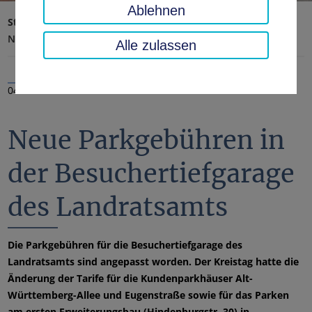
Ablehnen
Startseite
Landratsamt, Landkreis
Aktuelles
Nachrichten
Alle zulassen
04.03.2022
Neue Parkgebühren in
der Besuchertiefgarage
des Landratsamts
Die Parkgebühren für die Besuchertiefgarage des
Landratsamts sind angepasst worden. Der Kreistag hatte die
Änderung der Tarife für die Kundenparkhäuser Alt-
Württemberg-Allee und Eugenstraße sowie für das Parken
am ersten Erweiterungsbau (Hindenburgstr. 30) in