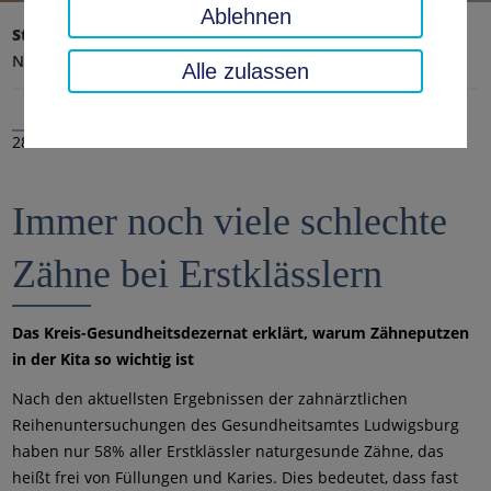
Ablehnen
Startseite
Landratsamt, Landkreis
Aktuelles
Nachrichten
Alle zulassen
28.09.2023
Immer noch viele schlechte
Zähne bei Erstklässlern
Das Kreis-Gesundheitsdezernat erklärt, warum Zähneputzen
in der Kita so wichtig ist
Nach den aktuellsten Ergebnissen der zahnärztlichen
Reihenuntersuchungen des Gesundheitsamtes Ludwigsburg
haben nur 58% aller Erstklässler naturgesunde Zähne, das
heißt frei von Füllungen und Karies. Dies bedeutet, dass fast