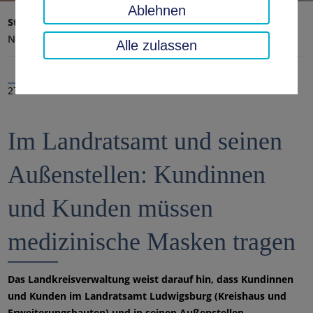
Ablehnen
Startseite
Landratsamt, Landkreis
Aktuelles
Nachrichten
Alle zulassen
27.01.2021
Im Landratsamt und seinen
Außenstellen: Kundinnen
und Kunden müssen
medizinische Masken tragen
Das Landkreisverwaltung weist darauf hin, dass Kundinnen
und Kunden im Landratsamt Ludwigsburg (Kreishaus und
Erweiterungsbauten) und in seinen Außenstellen