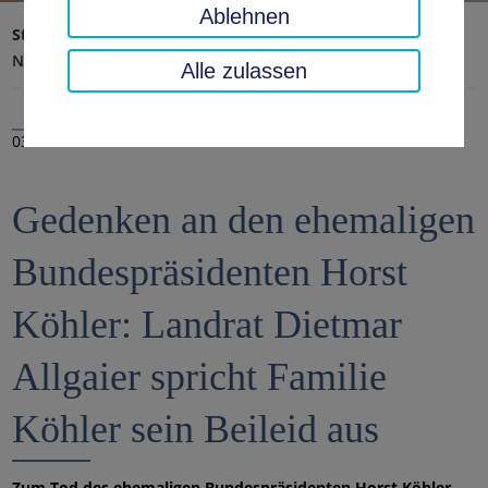
Ablehnen
Startseite
Landratsamt, Landkreis
Aktuelles
Nachrichten
Alle zulassen
03.02.2025
Gedenken an den ehemaligen
Bundespräsidenten Horst
Köhler: Landrat Dietmar
Allgaier spricht Familie
Köhler sein Beileid aus
Zum Tod des ehemaligen Bundespräsidenten Horst Köhler