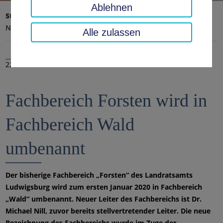
Ablehnen
Startseite
Landratsamt, Landkreis
Aktuelles
Nachrichten
Alle zulassen
22.01.2020
Fachbereich Forsten wird in
Fachbereich Wald
umbenannt
Der bisherige Fachbereich „Forsten“ des Landratsamts
Ludwigsburg wird zum ersten Januar 2020 in Fachbereich
„Wald“ umbenannt. Neuer Leiter des Fachbereichs ist Dr.
Michael Nill, zuvor bereits stellvertretender Leiter. Die neue
Bezeichnung des Fachbereichs wurde im Zuge der