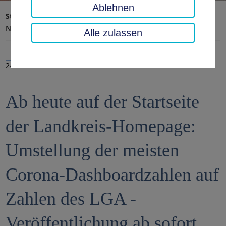
Ablehnen
Startseite
Landratsamt, Landkreis
Aktuelles
Nachrichten
Alle zulassen
24.06.2021
Ab heute auf der Startseite
der Landkreis-Homepage:
Umstellung der meisten
Corona-Dashboardzahlen auf
Zahlen des LGA -
Veröffentlichung ab sofort