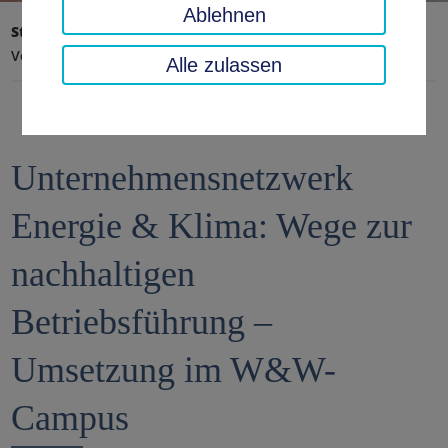
Ablehnen
Startseite
Landratsamt, Landkreis
Aktuelles
Veranstaltungen
Alle zulassen
Unternehmensnetzwerk
Energie & Klima: Wege zur
nachhaltigen
Betriebsführung –
Umsetzung im W&W-
Campus