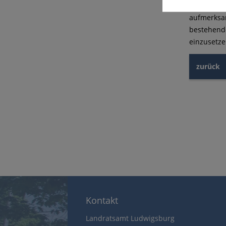
Seit 1911 
aufmerksam
bestehende
einzusetze
zurück
Kontakt
Landratsamt Ludwigsburg