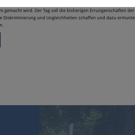
feiern Frauen den „Internationalen Tag der Frauen“, an dem weltwe
 gemacht wird. Der Tag soll die bisherigen Errungenschaften de
 Diskriminierung und Ungleichheiten schaffen und dazu ermuntern,
n.