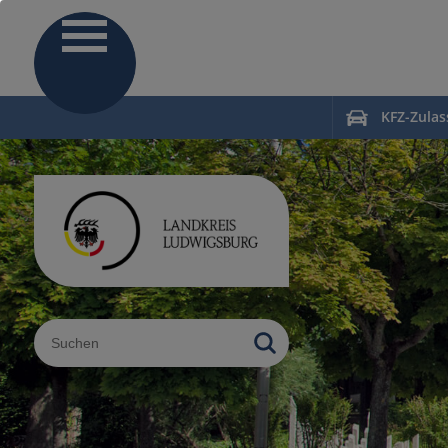
KFZ-Zula
Sucheingabe