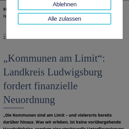
Ablehnen
Startseite
Landratsamt, Landkreis
Aktuelles
Nachrichten
Alle zulassen
22.06.2026
„Kommunen am Limit“:
Landkreis Ludwigsburg
fordert finanzielle
Neuordnung
„Die Kommunen sind am Limit – und vielerorts bereits
darüber hinaus. Was wir erleben, ist keine vorübergehende
Haushaltskrise, sondern eine strukturelle Unterfinanzierung,