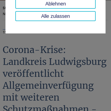
Ablehnen
Startseite
Landratsamt, Landkreis
Aktuelles
Nachrichten
Alle zulassen
15.10.2020
Corona-Krise:
Landkreis Ludwigsburg
veröffentlicht
Allgemeinverfügung
mit weiteren
Schutzmaßnahmen -