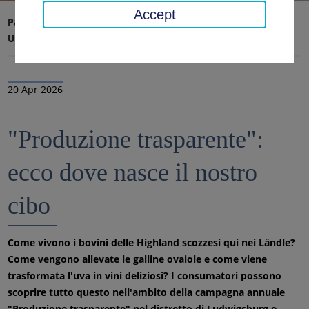
Accept
Pagina iniziale
Ufficio distrettuale, distretto
Ultime notizie
Notizie
20 Apr 2026
"Produzione trasparente":
ecco dove nasce il nostro
cibo
Come vivono i bovini delle Highland scozzesi qui nei Ländle?
Come vengono allevate le galline ovaiole e come viene
trasformata l'uva in vini deliziosi? I consumatori possono
scoprire tutto questo nell'ambito della campagna annuale
"Produzione trasparente" nel distretto di Ludwigsburg e