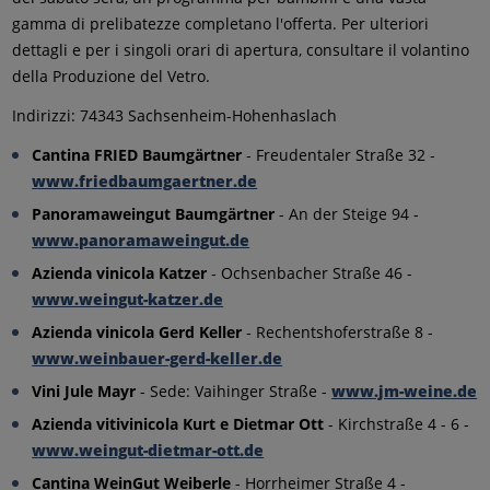
gamma di prelibatezze completano l'offerta. Per ulteriori
dettagli e per i singoli orari di apertura, consultare il volantino
della Produzione del Vetro.
Indirizzi: 74343 Sachsenheim-Hohenhaslach
Cantina FRIED Baumgärtner
- Freudentaler Straße 32 -
www.friedbaumgaertner.de
Panoramaweingut Baumgärtner
- An der Steige 94 -
www.panoramaweingut.de
Azienda vinicola Katzer
- Ochsenbacher Straße 46 -
www.weingut-katzer.de
Azienda vinicola Gerd Keller
- Rechentshoferstraße 8 -
www.weinbauer-gerd-keller.de
Vini Jule Mayr
- Sede: Vaihinger Straße -
www.jm-weine.de
Azienda vitivinicola Kurt e Dietmar Ott
- Kirchstraße 4 - 6 -
www.weingut-dietmar-ott.de
Cantina WeinGut Weiberle
- Horrheimer Straße 4 -