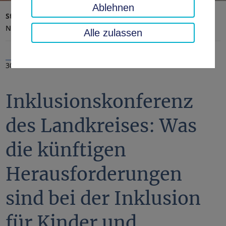
Ablehnen
Startseite
Landratsamt, Landkreis
Aktuelles
Nachrichten
Alle zulassen
30.11.2021
Inklusionskonferenz
des Landkreises: Was
die künftigen
Herausforderungen
sind bei der Inklusion
für Kinder und