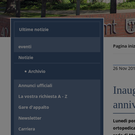
Ultime notizie
Pagina iniz
eventi
Notizie
26 Nov 20
Archivio
Annunci ufficiali
Inau
La vostra richiesta A - Z
anni
Gare d'appalto
Newsletter
Lunedì pom
ortopedica
Carriera