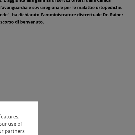
. L'aggiunta alla gamma di servizi offerti dalla Clinica
avanguardia e sovraregionale per le malattie ortopediche,
sede", ha dichiarato l'amministratore distrettuale Dr. Rainer
discorso di benvenuto.
features,
our use of
ur partners