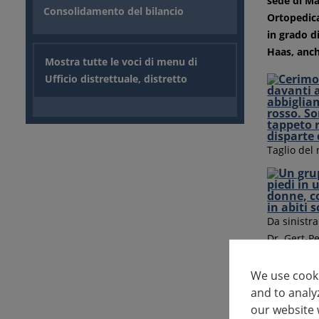
sede di Ma
Consolidamento del bilancio
Ortopedica
in grado d
Haas, anch
Mostra tutte le voci di menu di
Ufficio distrettuale, distretto
Taglio del 
Da sinistra
Dr. Gert-P
Kürner, l'a
Martin, am
We use cooki
gGmbH, l'a
and to analy
Nehls, am
our website 