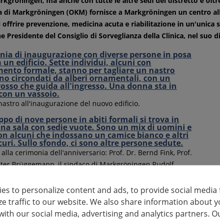
rkgröningen, ma anche con tutte le altre sedi del distretto e oltre
 di Markgröningen (OKM) fornisce a Markgröningen un centro all'
i offrire prevenzione, medicina acuta e riabilitazione in un'unica 
e Presidente del Consiglio di Sorveglianza della Clinica, nel suo 
nastro all'inaugurazione del nuovo edificio.
 alla cerimonia dell'anniversario: Prof. Dr. Bernd Fink, Prof.
eter Brüggemann, il sindaco di Markgröningen Rudolf
mministratore distrettuale Dr. Rainer Haas, il Prof. Dr. Jörg
ministratore delegato di Kliniken Ludwigsburg-Bietigheim
es to personalize content and ads, to provide social media 
mministratore delegato di ORTEMA Olaf Sporys, Hiltrud
ze traffic to our website. We also share information about y
ministratore delegato di AOK Ludwigsburg-Rems-Murr e
with our social media, advertising and analytics partners. O