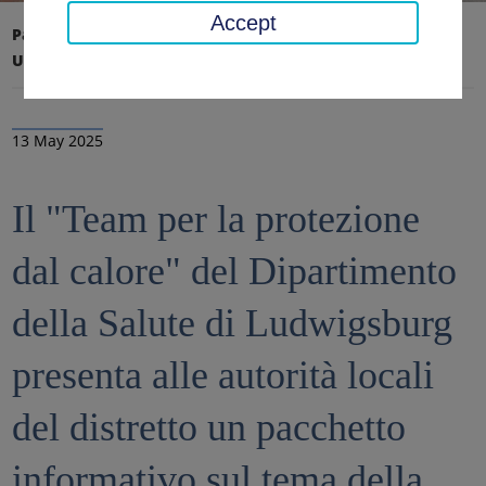
Accept
Pagina iniziale
Ufficio distrettuale, distretto
Ultime notizie
Notizie
13 May 2025
Il "Team per la protezione
dal calore" del Dipartimento
della Salute di Ludwigsburg
presenta alle autorità locali
del distretto un pacchetto
informativo sul tema della