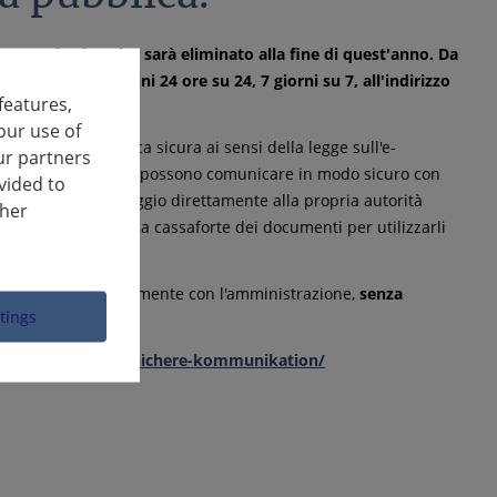
o postale virtuale" sarà eliminato alla fine di quest'anno. Da
bile per i cittadini 24 ore su 24, 7 giorni su 7, all'indirizzo
features,
our use of
icazione elettronica sicura ai sensi della legge sull'e-
ur partners
a volta, i cittadini possono comunicare in modo sicuro con
vided to
r inviare un messaggio direttamente alla propria autorità
ther
e i documenti nella cassaforte dei documenti per utilizzarli
omunicare elettronicamente con l'amministrazione,
senza
ttings
udwigsburg.de/de/sichere-kommunikation/