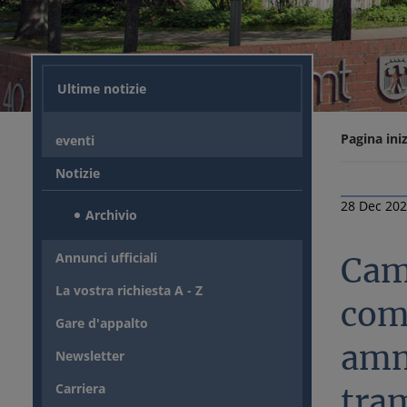
Ultime notizie
Pagina iniz
eventi
Notizie
28 Dec 20
Archivio
Annunci ufficiali
Cam
La vostra richiesta A - Z
comu
Gare d'appalto
ammi
Newsletter
Carriera
tram