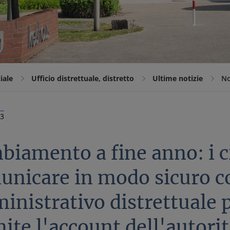
iale
Ufficio distrettuale, distretto
Ultime notizie
No
23
biamento a fine anno: i c
nicare in modo sicuro co
nistrativo distrettuale p
ite l'account dell'autorit