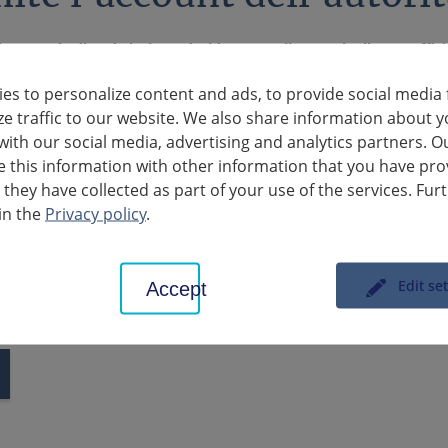
distrettuale di Ludwigsburg desidera sottolineare che il suo "uffici
 conto corrente dell'Ufficio distrettuale di Ludwigsburg sarà disponi
es to personalize content and ads, to provide social media 
.de.
ze traffic to our website. We also share information about y
ell'autorità pubblica è una casella di posta elettronica per la comun
with our social media, advertising and analytics partners. O
 del Baden-Württemberg. Dopo essersi registrati gratuitamente un
this information with other information that you have pro
razione per via elettronica. Possono utilizzare un modulo online pe
 they have collected as part of your use of the services. Fur
ssono anche scambiare documenti con la propria autorità o archiviar
in the
Privacy policy
.
mente nel proprio account.
distrettuale di Ludwigsburg offre ai cittadini diverse opzioni per c
Edit se
Accept
di moduli
e in
modo giuridicamente vincolante
.
nformazioni sono disponibili all'indirizzo:
https://www.landkreis-l