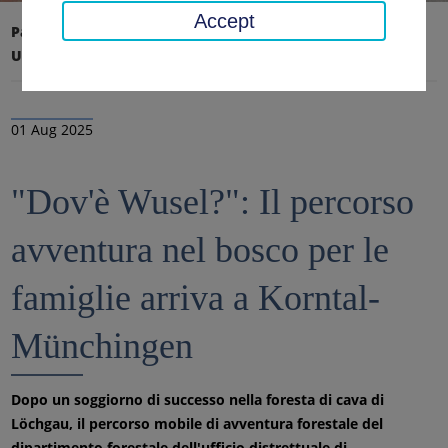
Accept
Pagina iniziale
Ufficio distrettuale, distretto
Ultime notizie
Notizie
01 Aug 2025
"Dov'è Wusel?": Il percorso
avventura nel bosco per le
famiglie arriva a Korntal-
Münchingen
Dopo un soggiorno di successo nella foresta di cava di
Löchgau, il percorso mobile di avventura forestale del
dipartimento forestale dell'ufficio distrettuale di