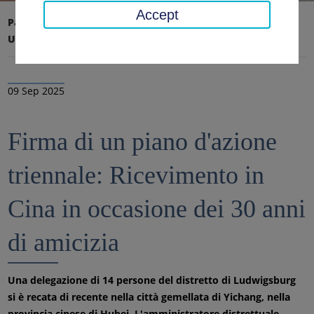
Accept
Pagina iniziale
Ufficio distrettuale, distretto
Ultime notizie
Notizie
09 Sep 2025
Firma di un piano d'azione
triennale: Ricevimento in
Cina in occasione dei 30 anni
di amicizia
Una delegazione di 14 persone del distretto di Ludwigsburg
si è recata di recente nella città gemellata di Yichang, nella
provincia cinese di Hubei. L'amministratore distrettuale