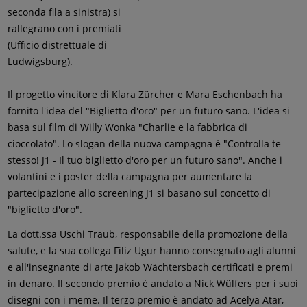
seconda fila a sinistra) si
rallegrano con i premiati
(Ufficio distrettuale di
Ludwigsburg).
Il progetto vincitore di Klara Zürcher e Mara Eschenbach ha
fornito l'idea del "Biglietto d'oro" per un futuro sano. L'idea si
basa sul film di Willy Wonka "Charlie e la fabbrica di
cioccolato". Lo slogan della nuova campagna è "Controlla te
stesso! J1 - Il tuo biglietto d'oro per un futuro sano". Anche i
volantini e i poster della campagna per aumentare la
partecipazione allo screening J1 si basano sul concetto di
"biglietto d'oro".
La dott.ssa Uschi Traub, responsabile della promozione della
salute, e la sua collega Filiz Ugur hanno consegnato agli alunni
e all'insegnante di arte Jakob Wächtersbach certificati e premi
in denaro. Il secondo premio è andato a Nick Wülfers per i suoi
disegni con i meme. Il terzo premio è andato ad Acelya Atar,