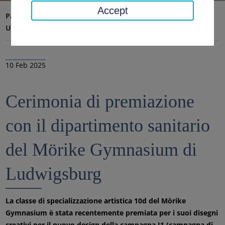
Accept
Pagina iniziale
Ufficio distrettuale, distretto
Ultime notizie
Notizie
10 Feb 2025
Cerimonia di premiazione
con il dipartimento sanitario
del Mörike Gymnasium di
Ludwigsburg
La classe di specializzazione artistica 10d del Mörike
Gymnasium è stata recentemente premiata per i suoi disegni
creativi per il nuovo design della campagna J1 (campagna di