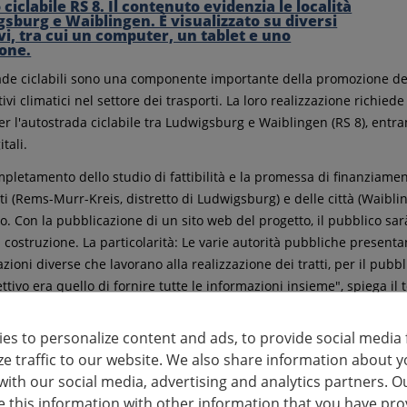
ade ciclabili sono una componente importante della promozione dell
tivi climatici nel settore dei trasporti. La loro realizzazione richi
Per l'autostrada ciclabile tra Ludwigsburg e Waiblingen (RS 8), entr
tali.
pletamento dello studio di fattibilità e la promessa di finanziamenti
ti (Rems-Murr-Kreis, distretto di Ludwigsburg) e delle città (Waib
o. Con la pubblicazione di un sito web del progetto, il pubblico s
i costruzione. La particolarità: Le varie autorità pubbliche present
ioni diverse che lavorano alla realizzazione dei tratti, per il pubbl
ttivo era quello di fornire tutte le informazioni insieme", spiega i
sati possono trovare maggiori informazioni sugli obiettivi del proge
es to personalize content and ads, to provide social media 
rio, sul sito web
ze traffic to our website. We also share information about y
radschnellweg8-lb-wn.de
with our social media, advertising and analytics partners. O
a controparte del sito web è una piattaforma di lavoro interna. Il c
this information with other information that you have pro