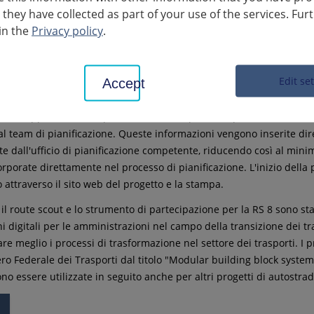
r documenti e protocolli e offre l'opportunità di visualizzare lo stato
 they have collected as part of your use of the services. Fur
. Fornisce inoltre una chiara panoramica dei requisiti e dello stato 
in the
Privacy policy
.
nteresse coinvolti. In questo modo, la piattaforma consente uno scamb
one dei distretti e delle città partecipanti. Le parti coinvolte sono
one finora instaurata attraverso il route scout.
Edit se
Accept
rossima tappa, la partecipazione pubblica, sarà realizzata con uno s
 una mappa interattiva per visualizzare il percorso pianificato nel
i al team di pianificazione. Queste informazioni vengono inserite di
e dall'ufficio di pianificazione competente, riducendo così al minim
rporate direttamente nel processo di pianificazione. L'inizio della 
 attraverso il sito web del progetto e la stampa.
, il route scout e lo strumento di partecipazione per la RS 8 sono sta
i digitali per le amministrazioni nel campo della transizione dei tras
e meglio i processi di trasformazione nel settore dei trasporti. I p
ro Federale dei Trasporti dal titolo "Modular building block system 
o essere utilizzate in seguito anche per altri progetti di autostrade
o