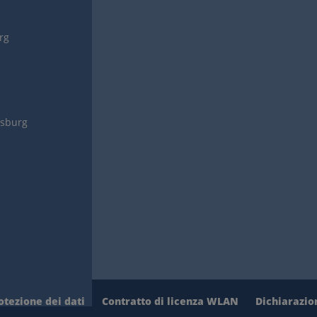
urg
gsburg
otezione dei dati
Contratto di licenza WLAN
Dichiarazion