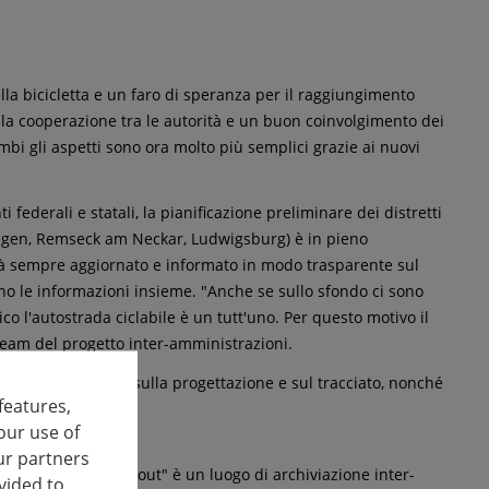
a bicicletta e un faro di speranza per il raggiungimento
ede la cooperazione tra le autorità e un buon coinvolgimento dei
ambi gli aspetti sono ora molto più semplici grazie ai nuovi
 federali e statali, la pianificazione preliminare dei distretti
lingen, Remseck am Neckar, Ludwigsburg) è in pieno
arà sempre aggiornato e informato in modo trasparente sul
ano le informazioni insieme. "Anche se sullo sfondo ci sono
ico l'autostrada ciclabile è un tutt'uno. Per questo motivo il
l team del progetto inter-amministrazioni.
tto di costruzione, sulla progettazione e sul tracciato, nonché
features,
our use of
ur partners
osiddetto "route scout" è un luogo di archiviazione inter-
vided to