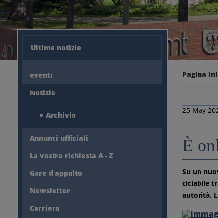
Ultime notizie
Pagina ini
eventi
Notizie
25 May 20
Archivio
Annunci ufficiali
È onl
La vostra richiesta A - Z
Su un nuov
Gare d'appalto
ciclabile 
Newsletter
autorità. 
Carriera