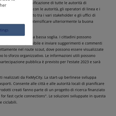
 attuale della pianificazione di tutte le autorità di
ther
di coordinamento con le autorità, gli operatori di linea e i
io digitale diretto tra i vari stakeholder e gli uffici di
 impazienti di poter intensificare ulteriormente la buona
ttings
trumento digitale a bassa soglia. I cittadini possono
 modo più chiaro possibile e inviare suggerimenti e commenti
rettamente nel route scout, dove possono essere visualizzate
o lo sforzo organizzativo. Le informazioni utili possono
partecipazione pubblica è previsto per l'estate 2023 e sarà
ti realizzati da FixMyCity. La start-up berlinese sviluppa
porti. Consente alle città e alle autorità locali di pianificare
rodotti creati fanno parte di un progetto di ricerca finanziato
for fast cycle connections". Le soluzioni sviluppate in questa
 ciclabili.