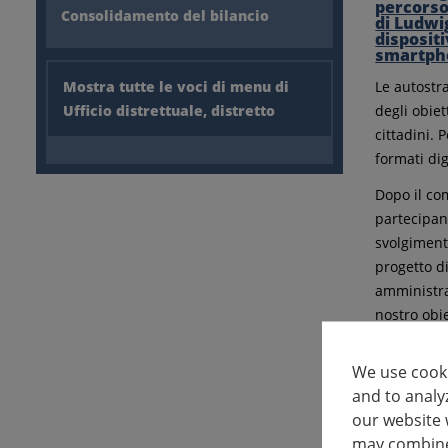
Consolidamento del bilancio
Mostra tutte le voci di menu di
Le autostr
Ufficio distrettuale, distretto
degli obiet
cittadini. 
formati digi
Dopo il com
partecipan
svolgiment
progetto d
amministraz
nostro obie
Gli interes
We use cooki
sul calenda
and to analy
.
https://
our website 
Un'adeguat
may combine 