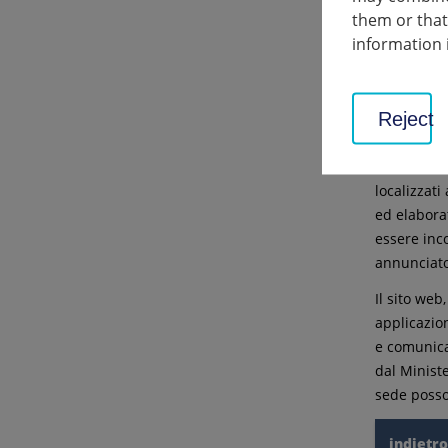
autorità pe
them or that
costruzione
information 
gruppi di i
pianificazi
collaborazi
Reject
Anche la p
utilizzare
localizzat
ed elaborat
essere inco
annunciato
Il sito web
applicazion
e comunicar
dal Ministe
sede posson
indietr