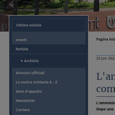
Ultime notizie
Pagina iniz
eventi
Notizie
23 Jun 202
Archivio
Annunci ufficiali
L'am
La vostra richiesta A - Z
com
Gare d'appalto
Newsletter
L'amminist
Dopo uno s
Carriera