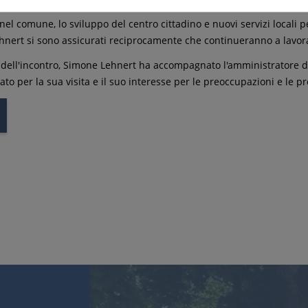
affrontate anche molte sfide, come l'offerta affidabile di servizi di 
nel comune, lo sviluppo del centro cittadino e nuovi servizi locali p
hnert si sono assicurati reciprocamente che continueranno a lavora
 dell'incontro, Simone Lehnert ha accompagnato l'amministratore dis
ato per la sua visita e il suo interesse per le preoccupazioni e le 