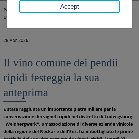
Accept
Pagina iniziale
Ufficio distrettuale, distretto
Ultime notizie
Notizie
28 Apr 2026
Il vino comune dei pendii
ripidi festeggia la sua
anteprima
È stata raggiunta un'importante pietra miliare per la
conservazione dei vigneti ripidi nel distretto di Ludwigsburg:
"Weinbergwerk", un'associazione di diverse aziende vinicole
della regione del Neckar e dell'Enz, ha imbottigliato le prime
bottiglie del suo vino comune da vigneti ripidi. Lunedì 27