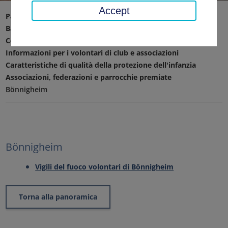
Accept
Pagina iniziale
Affari sociali, giovani, famiglia
Bambini e adolescenti
Coordinamento della protezione dell'infanzia
Informazioni per i volontari di club e associazioni
Caratteristiche di qualità della protezione dell'infanzia
Associazioni, federazioni e parrocchie premiate
Bönnigheim
Bönnigheim
Vigili del fuoco volontari di Bönnigheim
Torna alla panoramica