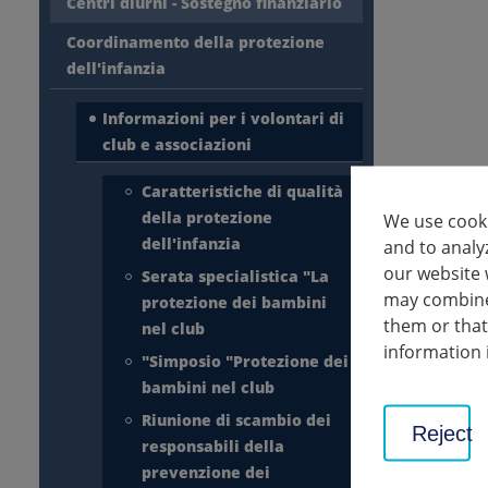
Centri diurni - Sostegno finanziario
Coordinamento della protezione
dell'infanzia
Informazioni per i volontari di
club e associazioni
Caratteristiche di qualità
della protezione
We use cooki
dell'infanzia
and to analy
our website 
Serata specialistica "La
may combine 
protezione dei bambini
them or that
nel club
information 
"Simposio "Protezione dei
bambini nel club
Riunione di scambio dei
Reject
responsabili della
prevenzione dei