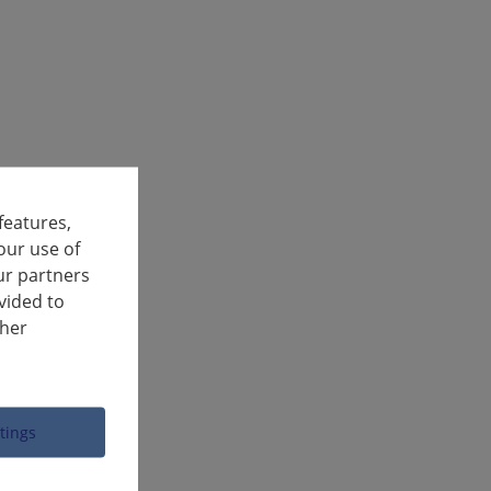
features,
our use of
ur partners
vided to
ther
ttings