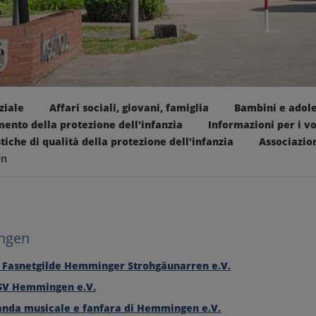
ziale
Affari sociali, giovani, famiglia
Bambini e adole
ento della protezione dell'infanzia
Informazioni per i vo
tiche di qualità della protezione dell'infanzia
Associazio
en
ngen
° Fasnetgilde Hemminger Strohgäunarren e.V.
SV Hemmingen e.V.
anda musicale e fanfara di Hemmingen e.V.