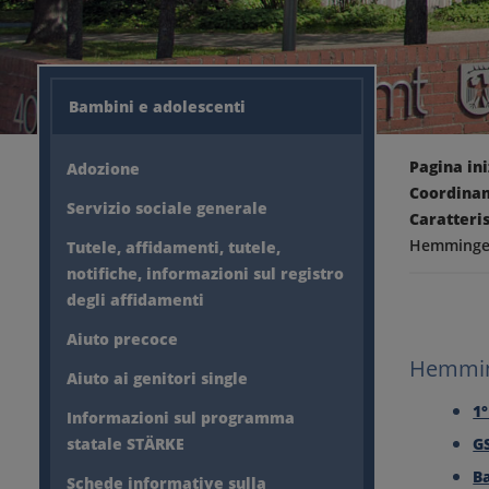
Bambini e adolescenti
Pagina ini
Adozione
Coordinam
Servizio sociale generale
Caratteris
Hemming
Tutele, affidamenti, tutele,
notifiche, informazioni sul registro
degli affidamenti
Aiuto precoce
Hemmi
Aiuto ai genitori single
1
Informazioni sul programma
statale STÄRKE
G
B
Schede informative sulla