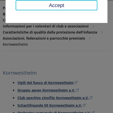
Accept
Pagina iniziale
Affari sociali, giovani, famiglia
Bambini e adolescenti
Coordinamento della protezione dell'infanzia
Informazioni per i volontari di club e associazioni
Caratteristiche di qualità della protezione dell'infanzia
Associazioni, federazioni e parrocchie premiate
Kornwestheim
Kornwestheim
Vigili del fuoco di Kornwestheim
Gruppo aereo Kornwestheim e.V.
Club sportivo cinofilo Kornwestheim e.V.
Schachfreunde 59 Kornwestheim e.V.
Orchestra comunale di Kornwestheim e.V.