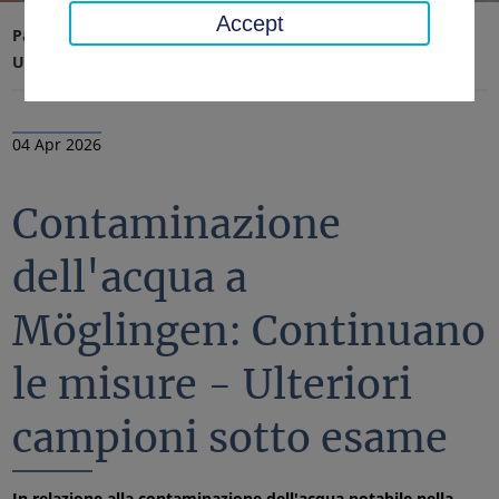
Accept
Pagina iniziale
Ufficio distrettuale, distretto
Ultime notizie
Notizie
04 Apr 2026
Contaminazione
dell'acqua a
Möglingen: Continuano
le misure - Ulteriori
campioni sotto esame
In relazione alla contaminazione dell'acqua potabile nella