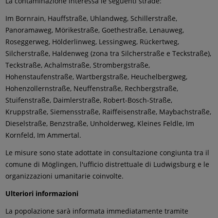
La contaminazione interessa le seguenti strade:
Im Bornrain, Hauffstraße, Uhlandweg, Schillerstraße,
Panoramaweg, Mörikestraße, Goethestraße, Lenauweg,
Roseggerweg, Hölderlinweg, Lessingweg, Rückertweg,
Silcherstraße, Haldenweg (zona tra Silcherstraße e Teckstraße),
Teckstraße, Achalmstraße, Strombergstraße,
Hohenstaufenstraße, Wartbergstraße, Heuchelbergweg,
Hohenzollernstraße, Neuffenstraße, Rechbergstraße,
Stuifenstraße, Daimlerstraße, Robert-Bosch-Straße,
Kruppstraße, Siemensstraße, Raiffeisenstraße, Maybachstraße,
Dieselstraße, Benzstraße, Unholderweg, Kleines Feldle, Im
Kornfeld, Im Ammertal.
Le misure sono state adottate in consultazione congiunta tra il
comune di Möglingen, l'ufficio distrettuale di Ludwigsburg e le
organizzazioni umanitarie coinvolte.
Ulteriori informazioni
La popolazione sarà informata immediatamente tramite