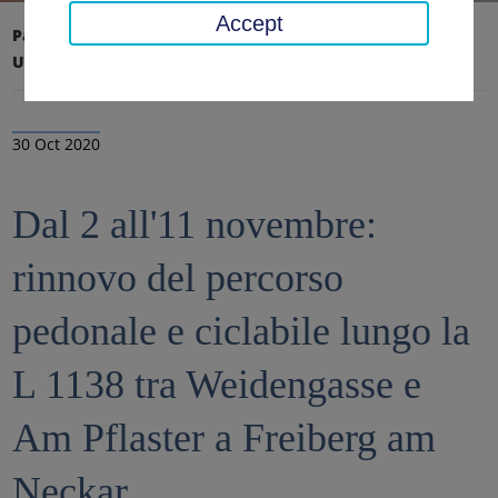
Accept
Pagina iniziale
Ufficio distrettuale, distretto
Ultime notizie
Notizie
30 Oct 2020
Dal 2 all'11 novembre:
rinnovo del percorso
pedonale e ciclabile lungo la
L 1138 tra Weidengasse e
Am Pflaster a Freiberg am
Neckar