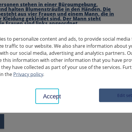
: Pronti per la vita professionale: La responsabile delle
ane Ina Stiefelhagen, la responsabile della formazione
es to personalize content and ads, to provide social media 
Brand con le diplomate Gabriella e Sarah e il capo
ze traffic to our website. We also share information about y
to Andreas Eschbach (Ufficio distrettuale di Ludwigsburg).
with our social media, advertising and analytics partners. O
this information with other information that you have pro
ha completato con successo la sua formazione come assistente ammini
 they have collected as part of your use of the services. Fur
ti. In futuro lavorerà nel settore della contabilità dei salari e rimar
in the
Privacy policy
.
h ha ottenuto il massimo dei voti nella parte orale dell'esame e 
iva. Ora sarà impiegata nel suo settore preferito dell'ufficio del cons
Edit se
Accept
artimento Eschbach ha riconosciuto i risultati ottenuti dai due laur
o