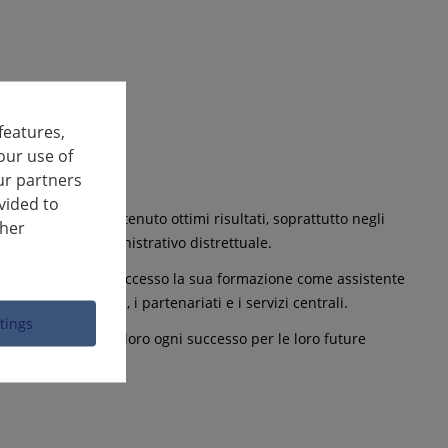
features,
our use of
ur partners
vided to
strativa e ha ottenuto ottimi risultati, soprattutto negli
ther
rà nell'ufficio amministrativo distrettuale.
ha completato con successo la sua formazione come assistente
iglio distrettuale, i partenariati e i servizi centrali.
ttings
eati e ha augurato loro ogni successo per le loro future