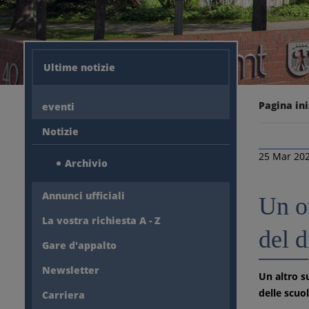
Ultime notizie
Pagina ini
eventi
Notizie
25 Mar 20
Archivio
Annunci ufficiali
Un ot
La vostra richiesta A - Z
del 
Gare d'appalto
Newsletter
Un altro s
delle scuo
Carriera