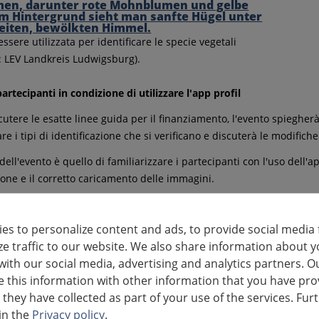
ssere utilizzata per identificare le specie vegetali
 LEV Landkreis Ludwigsburg).
artecipanti in condizione di utilizzare l'app profil
cutere le esatte linee guida per il finanziamento, l'evento spiegherà i
 i tipi di identificazione che si verificano e discuterà le modifiche
 dell'evento è quello di familiarizzare i partecipanti con l'uso dell'
ione e il corretto caricamento delle immagini.
pazione è gratuita
es to personalize content and ads, to provide social media 
 identici saranno proposti martedì 21 aprile 2026 e mercoledì 29 apr
ze traffic to our website. We also share information about y
a registrazione non è necessaria. Il link di accesso a entrambi gli ev
with our social media, advertising and analytics partners. O
eams.microsoft.com/meet/383042605975576?p=bvvz8xJsZLNd86H
this information with other information that you have pro
 they have collected as part of your use of the services. Fur
elle specie vegetali è un prerequisito per il finanziamento
in the
Privacy policy
.