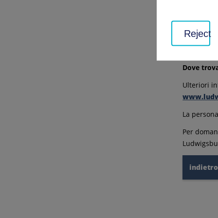
Le specie i
indicatrici
A partire 
Reject
l'agroambi
documentaz
Dove trova
Ulteriori 
www.ludwi
La persona
Per domande
Ludwigsbur
indietr