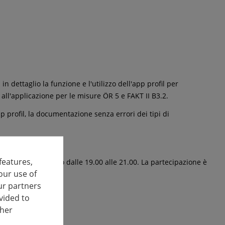
n dettaglio la funzione e l'utilizzo dell'app profil per
 all'applicazione per le misure ÖR 5 e FAKT II B3.2.
app profil, la documentazione senza errori dei tipi di
features,
ile 2026, ciascuno dalle 19.00 alle 21.00. La partecipazione è
our use of
enti è
ur partners
Qhj
vided to
ther