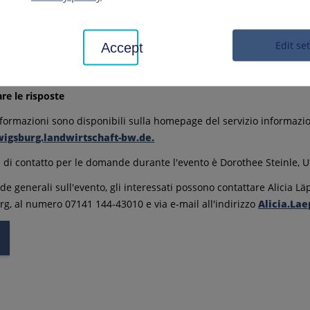
ndicatrici sono specie vegetali rappresentative che devono essere p
 fanno parte di un elenco specifico dello Stato e devono essere ident
dal 2026, le specie indicatrici nei prati permanenti per l'eco-sche
Edit se
Accept
ente, la protezione del clima e il benessere degli animali dovranno 
ione fotografica dell'app "profil (bw)".
re le risposte
informazioni sono disponibili sulla homepage del servizio informazio
gsburg.landwirtschaft-bw.de.
 di contatto per le domande durante l'evento è Dorothee Steinle, Uf
 generali sull'evento, gli interessati possono contattare Alicia Läpp
g, al numero 07141 144-43010 e via e-mail all'indirizzo
Alicia.Lae
o