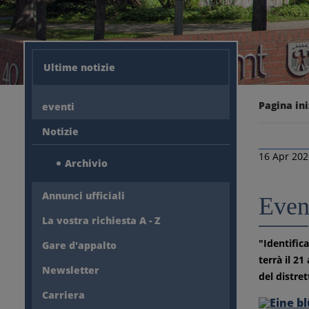
Ultime notizie
Pagina ini
eventi
Notizie
16 Apr 20
Archivio
Annunci ufficiali
Even
La vostra richiesta A - Z
"Identifica
Gare d'appalto
terrà il 21
Newsletter
del distret
Carriera