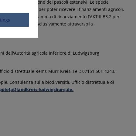
resenti nella gestione dei pascoli estensivi. Le specie
ificate sul terreno per poter ricevere i finanziamenti agricoli.
ma ÖR 5 e per il programma di finanziamento FAKT II B3.2 per
ttings
essere verificate esclusivamente attraverso la
ni dell'Autorità agricola inferiore di Ludwigsburg
ficio distrettuale Rems-Murr-Kreis, Tel.: 07151 501-4243.
le, Consulenza sulla biodiversità, Ufficio distrettuale di
pple[at]landkreis-ludwigsburg.de.