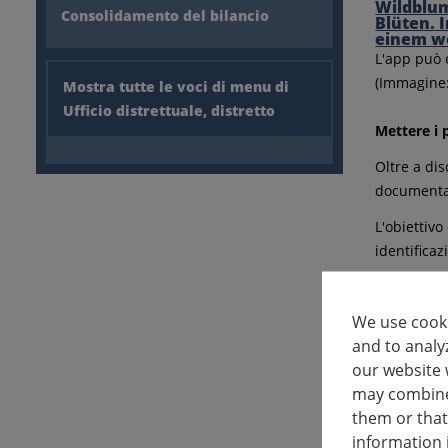
Consolidamento del bilancio
L'app può e
(Immagine:
Mostra tutte le voci di menu di
Ufficio distrettuale, distretto
Mettere i p
Oltre a dis
documentare
L'obiettivo
identificaz
La parteci
We use cooki
Due eventi
and to analy
gratuita. L
our website 
https://t
may combine 
them or that
La prova d
information 