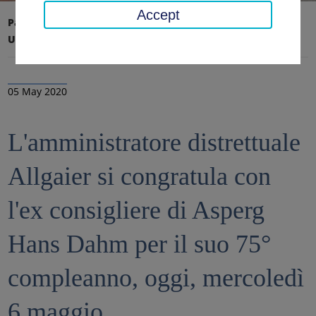
Accept
Pagina iniziale
Ufficio distrettuale, distretto
Ultime notizie
Notizie
05 May 2020
L'amministratore distrettuale
Allgaier si congratula con
l'ex consigliere di Asperg
Hans Dahm per il suo 75°
compleanno, oggi, mercoledì
6 maggio.