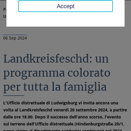
Accept
Pagina iniziale
Ufficio distrettuale, distretto
Ultime notizie
Notizie
06 Sep 2024
Landkreisfeschd: un
programma colorato
per tutta la famiglia
L'Ufficio distrettuale di Ludwigsburg vi invita ancora una
volta al Landkreisfeschd venerdì 20 settembre 2024, a partire
dalle ore 18.00. Dopo il successo dell'anno scorso, l'evento
sul terreno dell'Ufficio distrettuale (Hindenburgstraße 20/1,
parco vicino al dipartimento sanitario) continuerà nel 2024