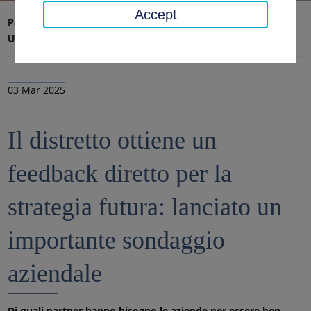
Accept
Pagina iniziale
Ufficio distrettuale, distretto
Ultime notizie
Notizie
03 Mar 2025
Il distretto ottiene un
feedback diretto per la
strategia futura: lanciato un
importante sondaggio
aziendale
Di quali partner hanno bisogno le aziende per essere ben