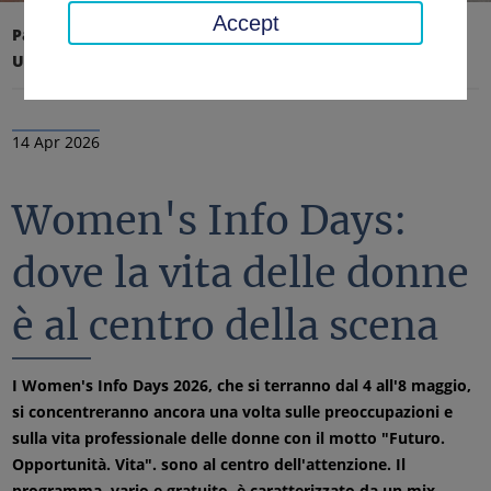
Accept
Pagina iniziale
Ufficio distrettuale, distretto
Ultime notizie
Notizie
14 Apr 2026
Women's Info Days:
dove la vita delle donne
è al centro della scena
I Women's Info Days 2026, che si terranno dal 4 all'8 maggio,
si concentreranno ancora una volta sulle preoccupazioni e
sulla vita professionale delle donne con il motto "Futuro.
Opportunità. Vita". sono al centro dell'attenzione. Il
programma, vario e gratuito, è caratterizzato da un mix