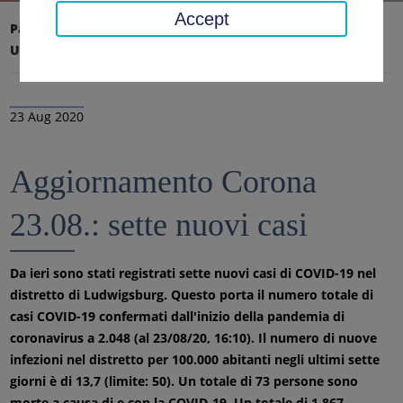
Accept
Pagina iniziale
Ufficio distrettuale, distretto
Ultime notizie
Notizie
23 Aug 2020
Aggiornamento Corona
23.08.: sette nuovi casi
Da ieri sono stati registrati sette nuovi casi di COVID-19 nel
distretto di Ludwigsburg. Questo porta il numero totale di
casi COVID-19 confermati dall'inizio della pandemia di
coronavirus a 2.048 (al 23/08/20, 16:10). Il numero di nuove
infezioni nel distretto per 100.000 abitanti negli ultimi sette
giorni è di 13,7 (limite: 50). Un totale di 73 persone sono
morte a causa di e con la COVID-19. Un totale di 1.867