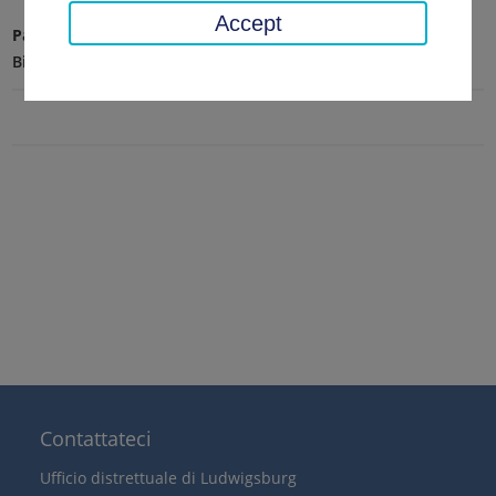
Accept
Pagina iniziale
Salute, servizi veterinari
Salute
Bietigheim-Bissingen
Contattateci
Ufficio distrettuale di Ludwigsburg