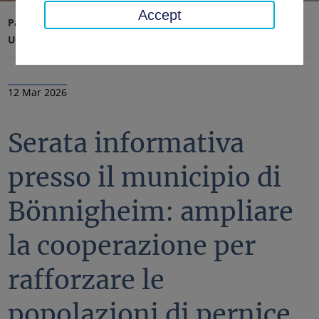
Accept
Pagina iniziale
Ufficio distrettuale, distretto
Ultime notizie
Notizie
12 Mar 2026
Serata informativa
presso il municipio di
Bönnigheim: ampliare
la cooperazione per
rafforzare le
popolazioni di pernice