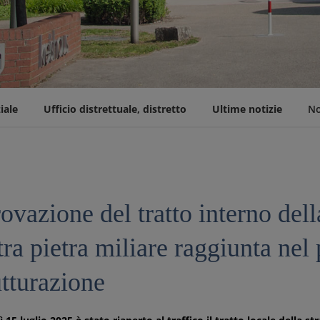
iale
Ufficio distrettuale, distretto
Ultime notizie
No
5
vazione del tratto interno del
tra pietra miliare raggiunta ne
utturazione