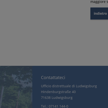
maggiore si
indietro
Contattateci
Ufficio distrettuale di Ludwigsburg
Hindenburgstraße 40
71638 Ludwigsburg
Tel.: 07141 144-0