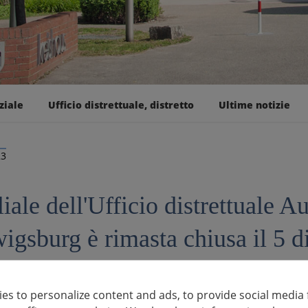
ziale
Ufficio distrettuale, distretto
Ultime notizie
23
liale dell'Ufficio distrettuale 
igsburg è rimasta chiusa il 5 d
amministrativo del distretto, Auf dem Wasen 9, resterà chiuso il 5 e
es to personalize content and ads, to provide social media 
so lavori di ristrutturazione nell'atrio dell'ufficio distrettuale, 