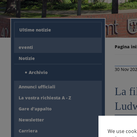
Ultime notizie
Pagina ini
eventi
Notizie
30 Nov 20
Archivio
Annunci ufficiali
La fi
La vostra richiesta A - Z
Ludw
Gare d'appalto
Newsletter
L'ufficio 
We use cooki
Carriera
Sono in cor