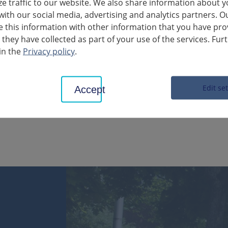
ze traffic to our website. We also share information about y
on sarà quindi possibile visitare personalmente il Dipartimento A
with our social media, advertising and analytics partners. O
per telefono e per e-mail. In questi due giorni, il centro servizi 
this information with other information that you have pro
ché 07141 144-2320.
 they have collected as part of your use of the services. Fur
in the
Privacy policy
.
o
Edit se
Accept