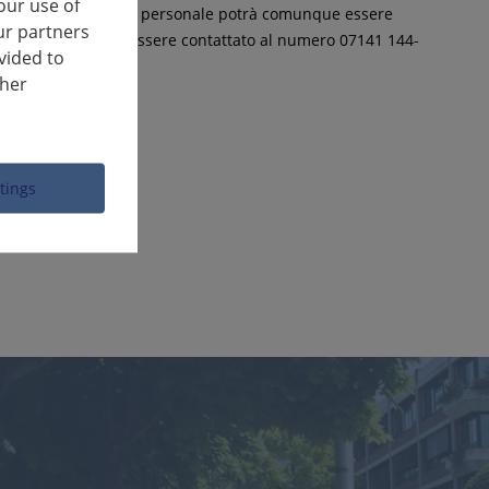
our use of
silo e Migrazione. Il personale potrà comunque essere
ur partners
del dipartimento può essere contattato al numero 07141 144-
vided to
ther
ttings