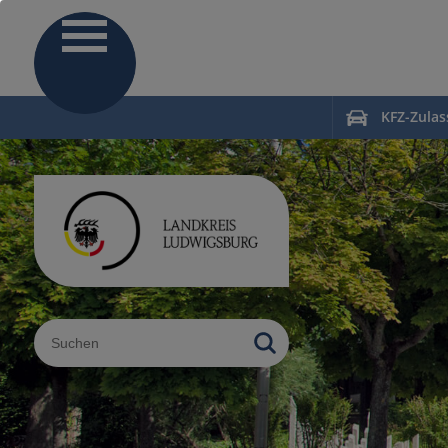
KFZ-Zula
Sucheingabe